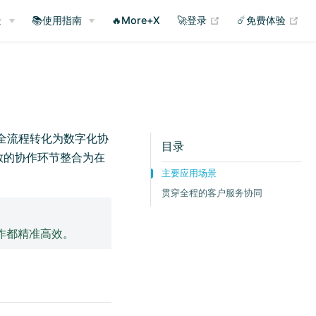
(opens new window
(op
景
📚使用指南
🔥More+X
🚀登录
☄️免费体验
的全流程转化为数字化协
目录
散的协作环节整合为在
主要应用场景
贯穿全程的客户服务协同
作都精准高效。