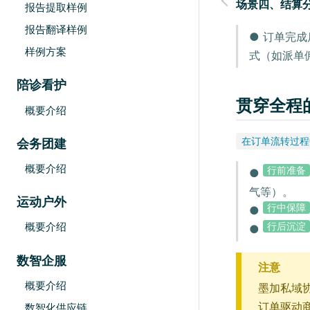
场景四、结算
报告提取样例
报告翻译样例
● 订单完
样例方案
式（如派单
陪诊看护
贯穿全程
概要介绍
在订单流转过程
会务团建
概要介绍
行前准备
●
气等）。
运动户外
行中保障
●
行后沉淀
概要介绍
●
数智企服
注意
概要介绍
墨加私域
订单驱动
数智化供应链