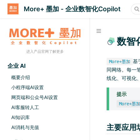
More+ 墨加 - 企业数智化Copilot
数智
进入产品官网了解更多
基
More+墨加
企业 AI
同网络。​每
概要介绍
线化、可视化
小程序端AI设置
提示
网页端和公众号AI设置
More+墨
AI客服转人工
AI知识库
主要应用
AI消耗与充值