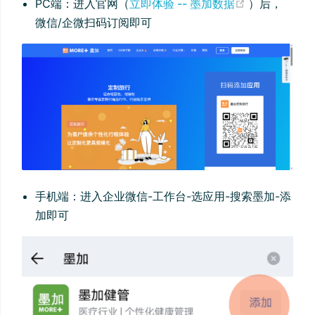
(opens new
PC端：进入官网（
立即体验 -- 墨加数据
）后，
微信/企微扫码订阅即可
手机端：进入企业微信-工作台-选应用-搜索墨加-添
加即可